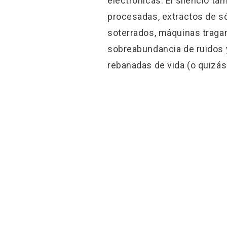
electrónicas. El silencio t
procesadas, extractos de só
soterrados, máquinas traga
sobreabundancia de ruidos
rebanadas de vida (o quizás