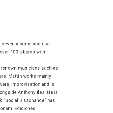
has seven albums and one
 over 100 albums with
ith renown musicians such as
hers. Mattin works mainly
ware, improvisation and is
longside Anthony Iles. He is
ok “Social Dissonance” has
Tsonami Ediciones