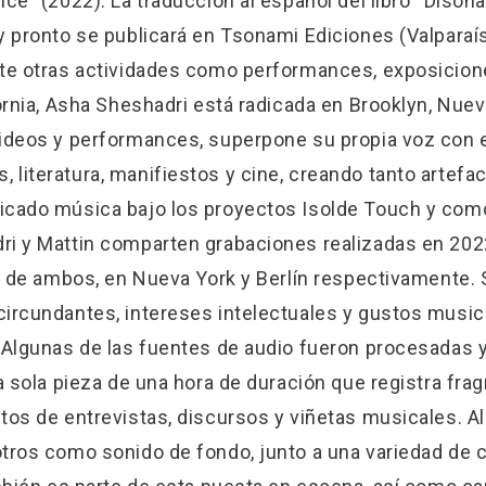
ce” (2022). La traducción al español del libro “Disona
y pronto se publicará en Tsonami Ediciones (Valparaís
te otras actividades como performances, exposiciones
ornia, Asha Sheshadri está radicada en Brooklyn, Nuev
ideos y performances, superpone su propia voz con es
 literatura, manifiestos y cine, creando tanto artef
icado música bajo los proyectos Isolde Touch y com
ri y Mattin comparten grabaciones realizadas en 20
na de ambos, en Nueva York y Berlín respectivamente
ircundantes, intereses intelectuales y gustos music
 Algunas de las fuentes de audio fueron procesadas y
na sola pieza de una hora de duración que registra f
tos de entrevistas, discursos y viñetas musicales. A
otros como sonido de fondo, junto a una variedad de