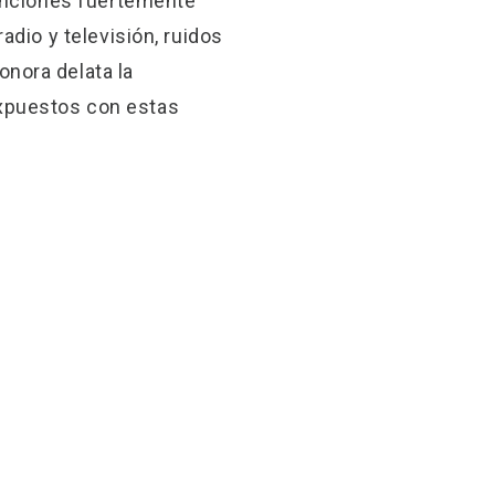
canciones fuertemente
dio y televisión, ruidos
nora delata la
xpuestos con estas