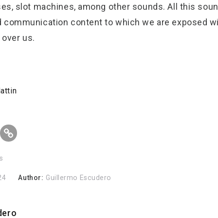
es, slot machines, among other sounds. All this sou
 communication content to which we are exposed with
 over us.
attin
s
24
Author:
Guillermo Escudero
dero