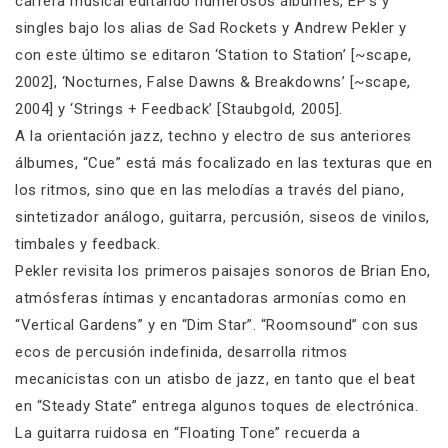
carrera musical editando numerosos álbumes, EP’s y
singles bajo los alias de Sad Rockets y Andrew Pekler y
con este último se editaron ‘Station to Station’ [~scape,
2002], ‘Nocturnes, False Dawns & Breakdowns’ [~scape,
2004] y ‘Strings + Feedback’ [Staubgold, 2005].
A la orientación jazz, techno y electro de sus anteriores
álbumes, “Cue” está más focalizado en las texturas que en
los ritmos, sino que en las melodías a través del piano,
sintetizador análogo, guitarra, percusión, siseos de vinilos,
timbales y feedback.
Pekler revisita los primeros paisajes sonoros de Brian Eno,
atmósferas íntimas y encantadoras armonías como en
“Vertical Gardens” y en “Dim Star”. “Roomsound” con sus
ecos de percusión indefinida, desarrolla ritmos
mecanicistas con un atisbo de jazz, en tanto que el beat
en “Steady State” entrega algunos toques de electrónica.
La guitarra ruidosa en “Floating Tone” recuerda a