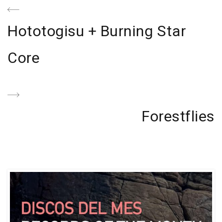
Navegación
de
Previous
Hototogisu + Burning Star
entradas
Post
Core
Next
Forestflies
Post