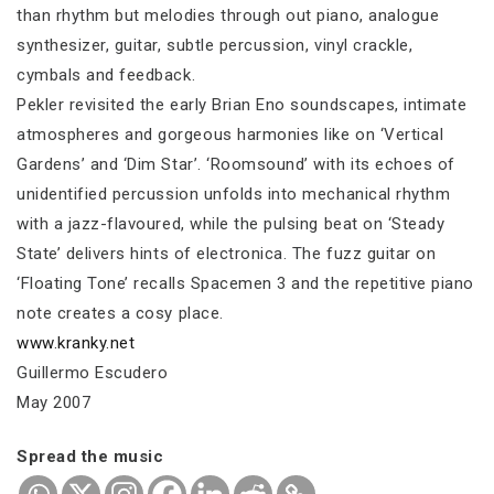
than rhythm but melodies through out piano, analogue
synthesizer, guitar, subtle percussion, vinyl crackle,
cymbals and feedback.
Pekler revisited the early Brian Eno soundscapes, intimate
atmospheres and gorgeous harmonies like on ‘Vertical
Gardens’ and ‘Dim Star’. ‘Roomsound’ with its echoes of
unidentified percussion unfolds into mechanical rhythm
with a jazz-flavoured, while the pulsing beat on ‘Steady
State’ delivers hints of electronica. The fuzz guitar on
‘Floating Tone’ recalls Spacemen 3 and the repetitive piano
note creates a cosy place.
www.kranky.net
Guillermo Escudero
May 2007
Spread the music