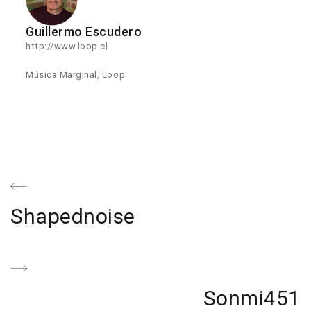
Guillermo Escudero
http://www.loop.cl
Música Marginal, Loop
Navegación
de
Previous
Shapednoise
entradas
Post
Next
Sonmi451