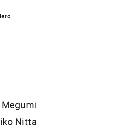
dero
| Megumi
iko Nitta