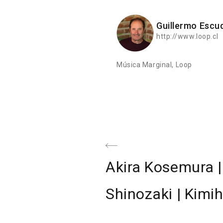
Guillermo Escu
http://www.loop.cl
Música Marginal, Loop
Navegación
de
Previous
Akira Kosemura 
entradas
Post
Shinozaki | Kimih