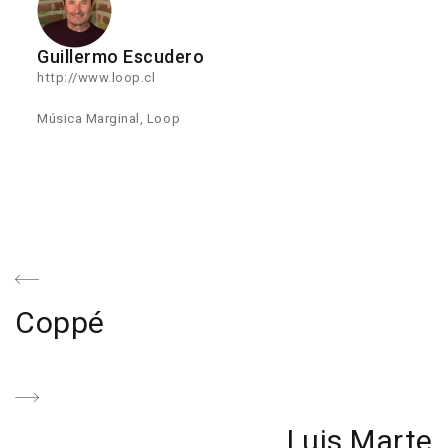
Guillermo Escudero
http://www.loop.cl
Música Marginal, Loop
Navegación
de
Previous
Coppé
entradas
Post
Next
Luis Marte