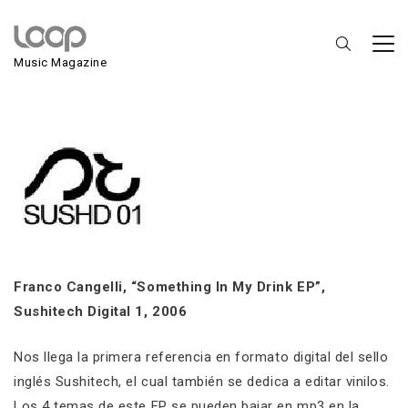
Franco Cangelli
Music Magazine
Franco Cangelli, “Something In My Drink EP”,
Sushitech Digital 1, 2006
Nos llega la primera referencia en formato digital del sello
inglés Sushitech, el cual también se dedica a editar vinilos.
Los 4 temas de este EP se pueden bajar en mp3 en la