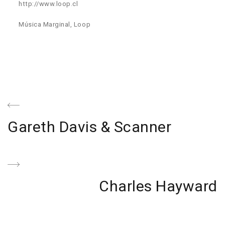
http://www.loop.cl
Música Marginal, Loop
Navegación
de
Previous
Gareth Davis & Scanner
entradas
Post
Next
Charles Hayward
Post