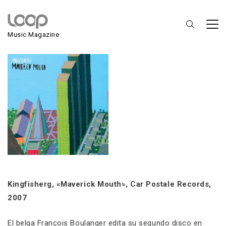
Kingfisherg
Music Magazine
Kingfisherg, «Maverick Mouth», Car Postale Records,
2007
El belga François Boulanger edita su segundo disco en