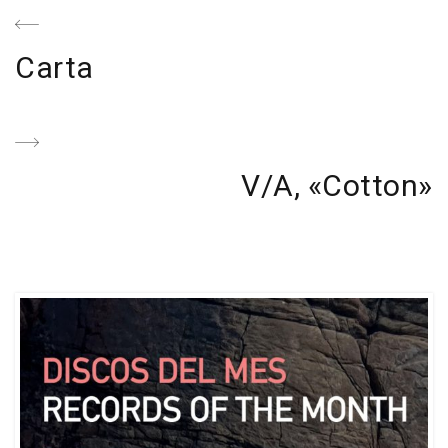
Navegación
de
Previous
Carta
entradas
Post
Next
V/A, «Cotton»
Post