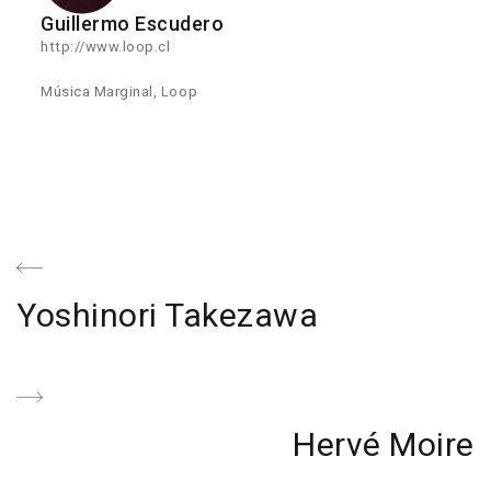
Guillermo Escudero
http://www.loop.cl
Música Marginal, Loop
Navegación
de
Previous
Yoshinori Takezawa
entradas
Post
Next
Hervé Moire