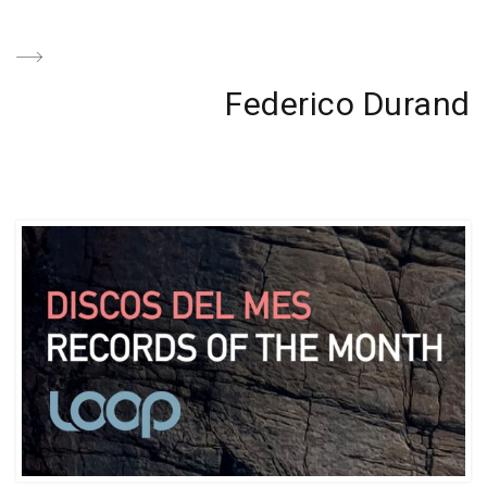
Post
Next
Federico Durand
Post