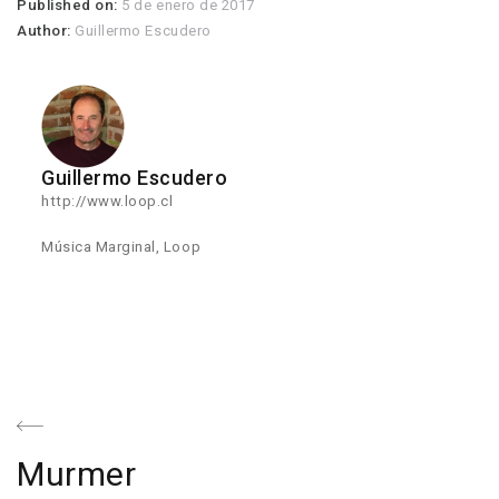
Published on:
5 de enero de 2017
Author:
Guillermo Escudero
Guillermo Escudero
http://www.loop.cl
Música Marginal, Loop
Navegación
de
Previous
Murmer
entradas