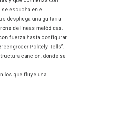
stas y que comienza con
e se escucha en el
ue despliega una guitarra
drone de líneas melódicas.
 con fuerza hasta configurar
reengrocer Politely Tells”.
structura canción, donde se
n los que fluye una