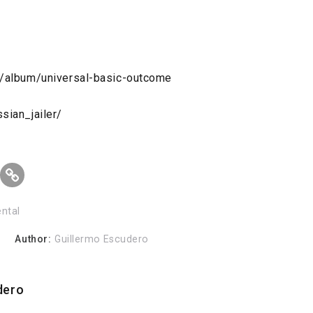
m/album/universal-basic-outcome
sian_jailer/
ntal
Author:
Guillermo Escudero
dero