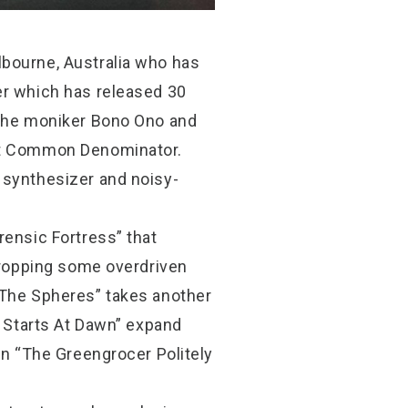
lbourne, Australia who has
er which has released 30
 the moniker Bono Ono and
est Common Denominator.
 synthesizer and noisy-
rensic Fortress” that
 dropping some overdriven
 The Spheres” takes another
y Starts At Dawn” expand
in “The Greengrocer Politely