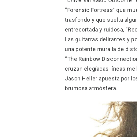
“Universal Basic Outcome” 
“Forensic Fortress” que mue
trasfondo y que suelta algu
entrecortada y ruidosa, “Re
Las guitarras delirantes y 
una potente muralla de disto
“The Rainbow Disconnection”
cruzan elegíacas líneas me
Jason Heller apuesta por lo
brumosa atmósfera.