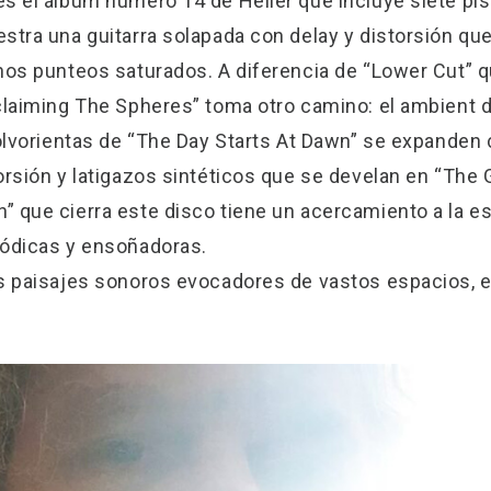
es el álbum número 14 de Heller que incluye siete pi
stra una guitarra solapada con delay y distorsión qu
nos punteos saturados. A diferencia de “Lower Cut” q
claiming The Spheres” toma otro camino: el ambient 
polvorientas de “The Day Starts At Dawn” se expanden
rsión y latigazos sintéticos que se develan en “The G
 que cierra este disco tiene un acercamiento a la e
lódicas y ensoñadoras.
s paisajes sonoros evocadores de vastos espacios, e