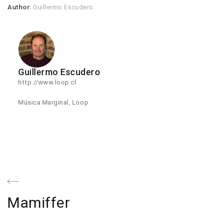
Author:
Guillermo Escudero
Guillermo Escudero
http://www.loop.cl
Música Marginal, Loop
Navegación
de
Previous
Mamiffer
entradas