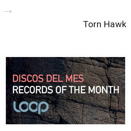
Post
Next
Torn Hawk
Post