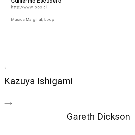
Guillermo Escudero
http://www.loop.cl
Música Marginal, Loop
Navegación
de
Previous
Kazuya Ishigami
entradas
Post
Next
Gareth Dickson
Post