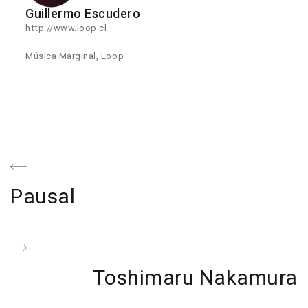
Guillermo Escudero
http://www.loop.cl
Música Marginal, Loop
Navegación
de
Previous
Pausal
entradas
Post
Next
Toshimaru Nakamura