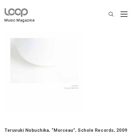
Teruyuki Nobuchika
Music Magazine
Teruyuki Nobuchika, “Morceau”, Schole Records, 2009