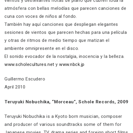
vientos y destellantes notas de piano que cubren toda la
atmósfera con bellas melodías que parecen canciones de
cuna con voces de niños al fondo.
También hay aquí canciones que despliegan elegantes
sesiones de vientos que parecen hechas para una película
y otras de ritmos de medio tiempo que matizan el
ambiente omnipresente en el disco.
El sonido evocador de la nostalgia, inocencia y la belleza.
www.scholecultures.net
y
www.nbck.jp
Guillermo Escudero
April 2010
Teruyuki Nobuchika, “Morceau”, Schole Records, 2009
Teruyuki Nobuchika is a Kyoto born musician, composer
and producer of various soundtracks some of them for
Japanese movies, TV drama series and foreign short films