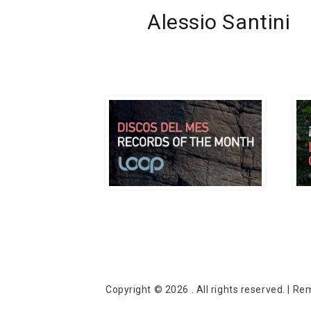
de
Previous
Alessio Santini
entradas
Post
Copyright © 2026
. All rights reserved.
|
Rem