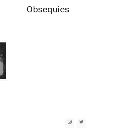
Next
Obsequies
Post