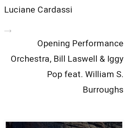
de
Previous
Luciane Cardassi
entradas
Post
Next
Opening Performance
Post
Orchestra, Bill Laswell & Iggy
Pop feat. William S.
Burroughs