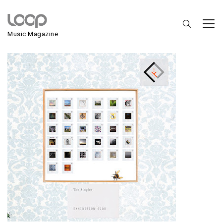
V.A. Exhibition #100
Music Magazine