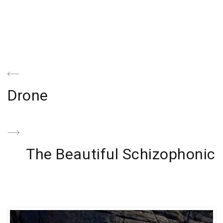
Navegación
de
Previous
Drone
entradas
Post
Next
The Beautiful Schizophonic
Post