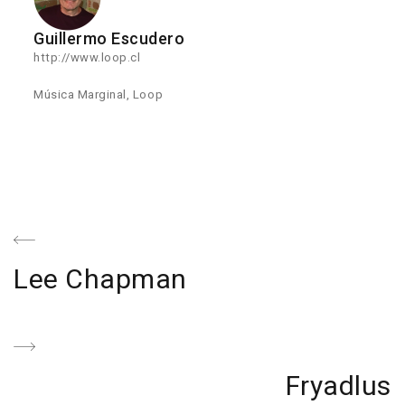
Guillermo Escudero
http://www.loop.cl
Música Marginal, Loop
Navegación
de
Previous
Lee Chapman
entradas
Post
Next
Fryadlus