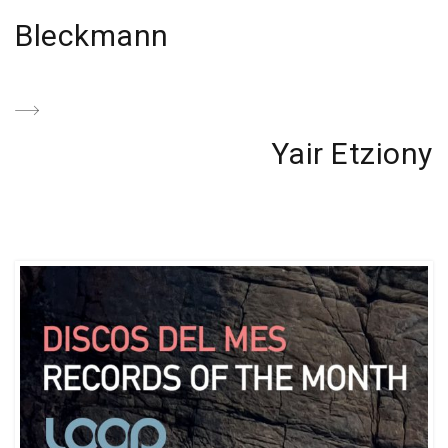
Post
Bleckmann
Next
Yair Etziony
Post