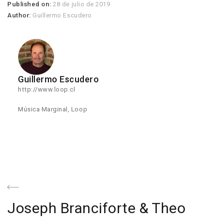
Published on:
28 de julio de 2019
Author:
Guillermo Escudero
Guillermo Escudero
http://www.loop.cl
Música Marginal, Loop
Navegación
de
Previous
Joseph Branciforte & Theo
entradas