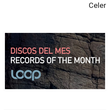
Next
Celer
Post