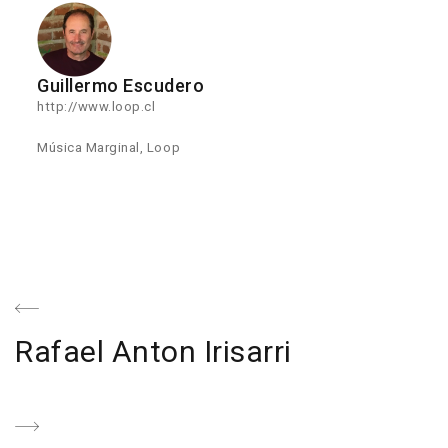
Guillermo Escudero
http://www.loop.cl
Música Marginal, Loop
Navegación
de
Previous
Rafael Anton Irisarri
entradas
Post