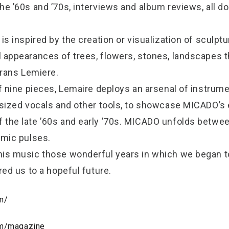
he ’60s and ’70s, interviews and album reviews, all do
is inspired by the creation or visualization of sculpt
 appearances of trees, flowers, stones, landscapes 
Frans Lemiere.
of nine pieces, Lemaire deploys an arsenal of instrum
esized vocals and other tools, to showcase MICADO’s
 the late ’60s and early ’70s. MICADO unfolds betwe
hmic pulses.
is music those wonderful years in which we began to
red us to a hopeful future.
m/
om/magazine