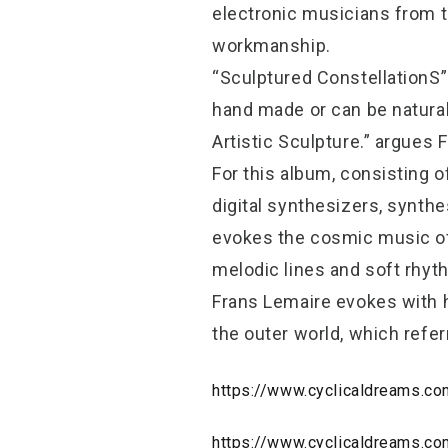
electronic musicians from t
workmanship.
“Sculptured ConstellationS” 
hand made or can be natural
Artistic Sculpture.” argues 
For this album, consisting 
digital synthesizers, synth
evokes the cosmic music of
melodic lines and soft rhyt
Frans Lemaire evokes with h
the outer world, which refer
https://www.cyclicaldreams.co
https://www.cyclicaldreams.c