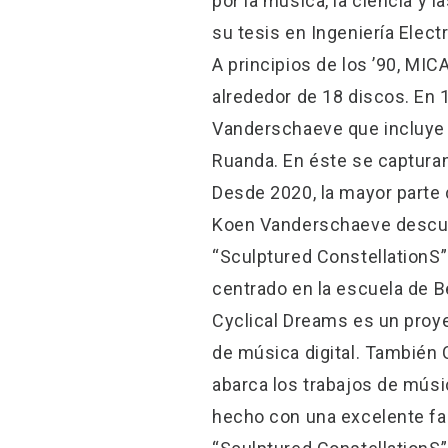
por la música, la ciencia y
su tesis en Ingeniería Elec
A principios de los ’90, M
alrededor de 18 discos. En 
Vanderschaeve que incluye l
Ruanda. En éste se captura
Desde 2020, la mayor parte
Koen Vanderschaeve descubr
“Sculptured ConstellationS”
centrado en la escuela de B
Cyclical Dreams es un proyec
de música digital. También C
abarca los trabajos de músic
hecho con una excelente fa