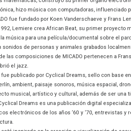
 las matemáticas, construyó su primer órgano electrón
trónica, hizo música con computadoras, influenciado p
ICADO fue fundado por Koen Vanderschaeve y Frans Le
1992, Lemiere crea African Beat, su primer proyecto m
a música para una película/documental sobre el parq
n sonidos de personas y animales grabados localme
 de las composiciones de MICADO pertenecen a Frans
ió el jazz.
 fue publicado por Cyclical Dreams, sello con base e
erlín, ambient, paisaje sonoros, música espacial, dro
to musical, artístico y cultural, además de ser una ti
yclical Dreams es una publicación digital especializa
os electrónicos de los años ’60 y ‘70, entrevistas y 
ctura.