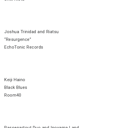
Joshua Trinidad and Riatsu
“Resurgence”
EchoTonic Records
Keiji Haino
Black Blues
Room40
Passepartout Duo and Inoyama Land