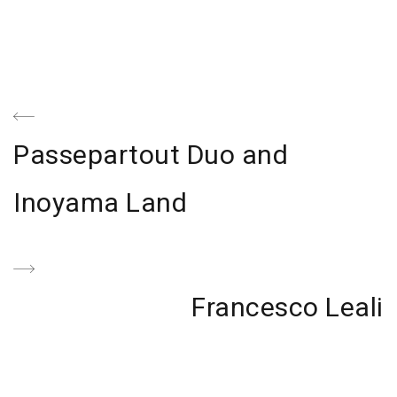
Navegación
de
Previous
Passepartout Duo and
entradas
Post
Inoyama Land
Next
Francesco Leali
Post