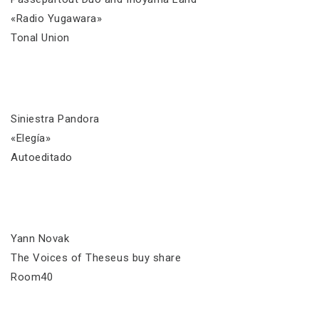
«Radio Yugawara»
Tonal Union
Siniestra Pandora
«Eleg​í​a»
Autoeditado
Yann Novak
The Voices of Theseus buy share
Room40