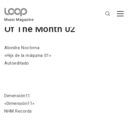
Discos del Mes / Records
Music Magazine
Of The Month 02
Alondra Noctvrna
«Hijx de la m​á​quina 01»
Autoeditado
Dimensión11
«Dimensión11»
NHM Records