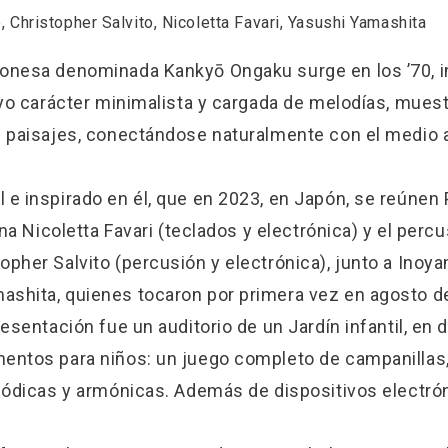
, Christopher Salvito, Nicoletta Favari, Yasushi Yamashita
ponesa denominada Kankyō Ongaku surge en los ’70, i
cuyo carácter minimalista y cargada de melodías, mues
os paisajes, conectándose naturalmente con el medio 
 e inspirado en él, que en 2023, en Japón, se reúne
ana Nicoletta Favari (teclados y electrónica) y el perc
opher Salvito (percusión y electrónica), junto a In
ashita, quienes tocaron por primera vez en agosto d
resentación fue un auditorio de un Jardín infantil, e
entos para niños: un juego completo de campanillas,
elódicas y armónicas. Además de dispositivos electr