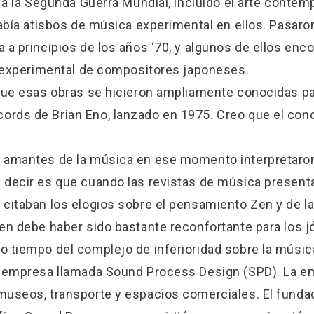
r a la Segunda Guerra Mundial, incluido el arte cont
había atisbos de música experimental en ellos. Pasaro
 a principios de los años ‘70, y algunos de ellos en
a experimental de compositores japoneses.
que esas obras se hicieron ampliamente conocidas par
rds de Brian Eno, lanzado en 1975. Creo que el con
 amantes de la música en ese momento interpretaron
decir es que cuando las revistas de música presentar
citaban los elogios sobre el pensamiento Zen y de la 
gen debe haber sido bastante reconfortante para los
 tiempo del complejo de inferioridad sobre la músic
a empresa llamada Sound Process Design (SPD). La 
museos, transporte y espacios comerciales. El funda