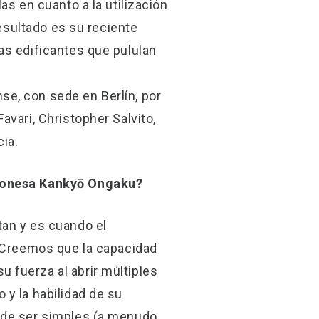
as en cuanto a la utilización
resultado es su reciente
as edificantes que pululan
e, con sede en Berlín, por
vari, Christopher Salvito,
ia.
aponesa Kankyō Ongaku?
tan y es cuando el
. Creemos que la capacidad
 fuerza al abrir múltiples
 y la habilidad de su
s de ser simples (a menudo