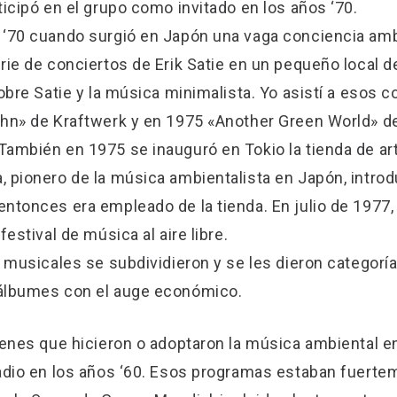
icipó en el grupo como invitado en los años ‘70.
 ‘70 cuando surgió en Japón una vaga conciencia amb
rie de conciertos de Erik Satie en un pequeño local 
obre Satie y la música minimalista. Yo asistí a esos c
ahn» de Kraftwerk y en 1975 «Another Green World» d
ambién en 1975 se inauguró en Tokio la tienda de arte
 pionero de la música ambientalista en Japón, introd
tonces era empleado de la tienda. En julio de 1977, T
estival de música al aire libre.
s musicales se subdividieron y se les dieron categor
 álbumes con el auge económico.
venes que hicieron o adoptaron la música ambiental e
adio en los años ‘60. Esos programas estaban fuertem