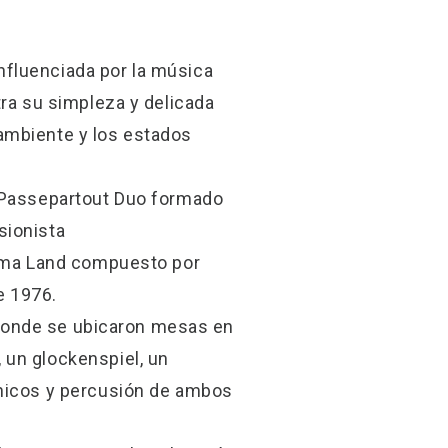
nfluenciada por la música
tra su simpleza y delicada
ambiente y los estados
n Passepartout Duo formado
usionista
oyama Land compuesto por
e 1976.
n donde se ubicaron mesas en
 un glockenspiel, un
ónicos y percusión de ambos