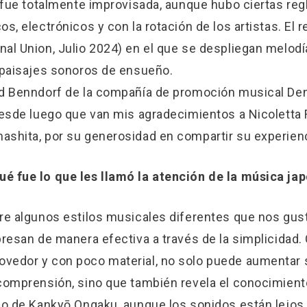
 fue totalmente improvisada, aunque hubo ciertas regl
s, electrónicos y con la rotación de los artistas. El 
al Union, Julio 2024) en el que se despliegan melodí
 paisajes sonoros de ensueño.
Ed Benndorf de la compañía de promoción musical Dens
Desde luego que van mis agradecimientos a Nicoletta Fa
ashita, por su generosidad en compartir su experienc
ué fue lo que les llamó la atención de la música j
re algunos estilos musicales diferentes que nos gus
presan de manera efectiva a través de la simplicidad
edor y con poco material, no solo puede aumentar su
comprensión, sino que también revela el conocimiento
aso de Kankyō Ongaku, aunque los sonidos están lejo