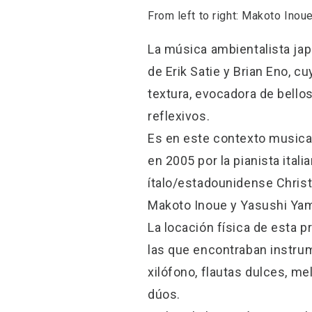
From left to right: Makoto Inoue
La música ambientalista ja
de Erik Satie y Brian Eno, 
textura, evocadora de bell
reflexivos.
Es en este contexto musical
en 2005 por la pianista itali
ítalo/estadounidense Christ
Makoto Inoue y Yasushi Yam
La locación física de esta p
las que encontraban instrum
xilófono, flautas dulces, m
dúos.