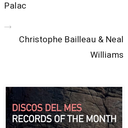
de
Previous
Palac
entradas
Post
Next
Christophe Bailleau & Neal
Post
Williams