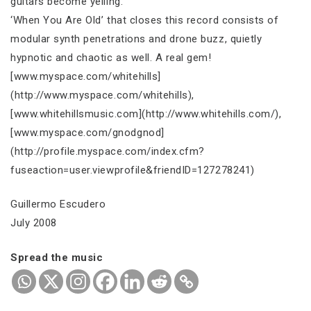
guitars become yelling.
‘When You Are Old’ that closes this record consists of
modular synth penetrations and drone buzz, quietly
hypnotic and chaotic as well. A real gem!
[www.myspace.com/whitehills]
(http://www.myspace.com/whitehills),
[www.whitehillsmusic.com](http://www.whitehills.com/),
[www.myspace.com/gnodgnod]
(http://profile.myspace.com/index.cfm?
fuseaction=user.viewprofile&friendID=127278241)
Guillermo Escudero
July 2008
Spread the music