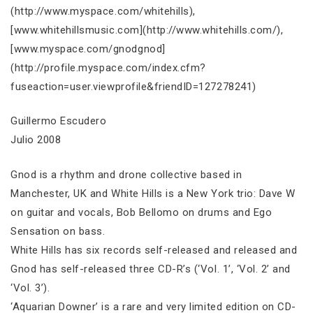
(http://www.myspace.com/whitehills),
[www.whitehillsmusic.com](http://www.whitehills.com/),
[www.myspace.com/gnodgnod]
(http://profile.myspace.com/index.cfm?
fuseaction=user.viewprofile&friendID=127278241)
Guillermo Escudero
Julio 2008
Gnod is a rhythm and drone collective based in
Manchester, UK and White Hills is a New York trio: Dave W
on guitar and vocals, Bob Bellomo on drums and Ego
Sensation on bass.
White Hills has six records self-released and released and
Gnod has self-released three CD-R’s (‘Vol. 1’, ‘Vol. 2’ and
‘Vol. 3’).
‘Aquarian Downer’ is a rare and very limited edition on CD-