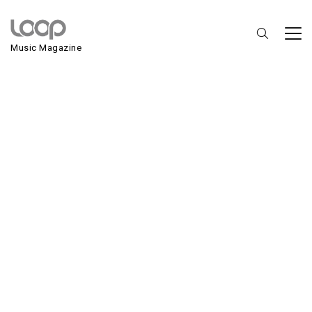
Música Marginal Nº 4
Music Magazine