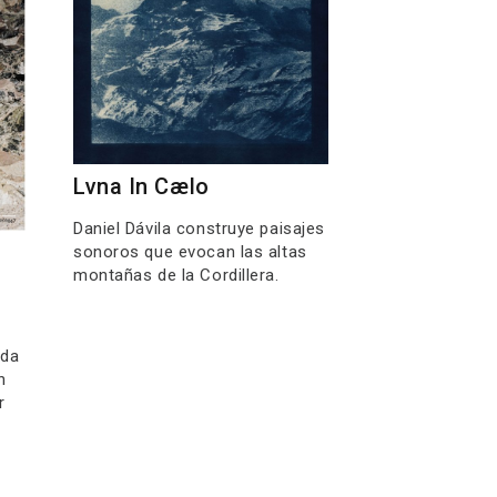
Lvna In Cælo
Daniel Dávila construye paisajes
sonoros que evocan las altas
montañas de la Cordillera.
ida
n
r