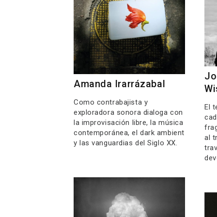
Jo
Amanda Irarrázabal
Wi
Como contrabajista y
El 
exploradora sonora dialoga con
cad
la improvisación libre, la música
fra
contemporánea, el dark ambient
al 
y las vanguardias del Siglo XX.
tra
dev